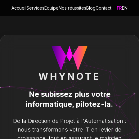
Accueil
Services
Equipe
Nos réussites
Blog
Contact
FR
EN
WHYNOTE
Ne subissez plus votre
informatique, pilotez-la.
De la Direction de Projet à l'Automatisation :
nous transformons votre IT en levier de
croissance, tout en assurant le maintien